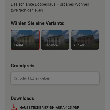
Das schlanke Doppelhaus – urbanes Wohnen
zweifach genießen
Wählen Sie eine Variante:
Trend
Elegance
Klinker
Grundpreis
Basisinformation
Basisinformation
Downloads
Netto-Raumfläche nach DIN 277
Netto-Raumfläche nach DIN 277
132 m²
132 m²
HAUSSTECKBRIEF-DH-AURA-125.PDF