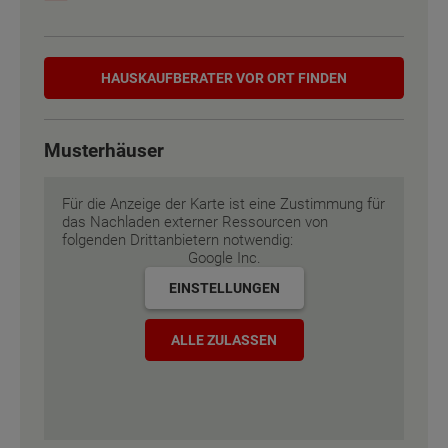
Etagen
Etagen
2
2
Hauskaufberater
Außenmaße
Außenmaße
12 m x 6.43 m
12 m x 6.43 m
HAUSKAUF­BERATER VOR ORT FINDEN
Energiestandard
Energiestandard
EH 55 GEG
EH 55 GEG
Musterhäuser
Inklusivausstattung
Inklusivausstattung
Für die Anzeige der Karte ist eine Zustimmung für
das Nachladen externer Ressourcen von
folgenden Drittanbietern notwendig:
Google Inc.
EINSTELLUNGEN
ALLE ZULASSEN