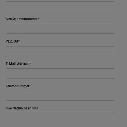
Arbeiten
11.29 m²
Straße, Hausnummer
Bad
8.25 m²
Diele
13.55 m²
PLZ, Ort
Ankleide
6.67 m²
Netto-Raumfläche
65.78
m²
E-Mail-Adresse
Telefonnummer
Ihre Nachricht an uns