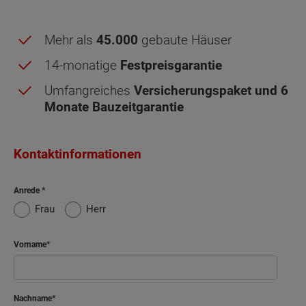
Stadt.
Stadt.
Sonderausstattung
Sonderausstattung
Mehr als
45.000
gebaute Häuser
14-monatige
Festpreisgarantie
Energiestandard EH 40
Wand und Fassade Klinker - Doppelhaus Aura
Umfangreiches
Versicherungspaket und 6
125
Monate Bauzeitgarantie
Energiestandard EH 40
Kontaktinformationen
Obergeschoss - Grundrissvarianten:
Standard
Anrede
Frau
Herr
Netto-Raumfläche nach DIN 277 Obergeschoss
Vorname
Schlafen
13.85 m²
Kind
12.17 m²
Nachname