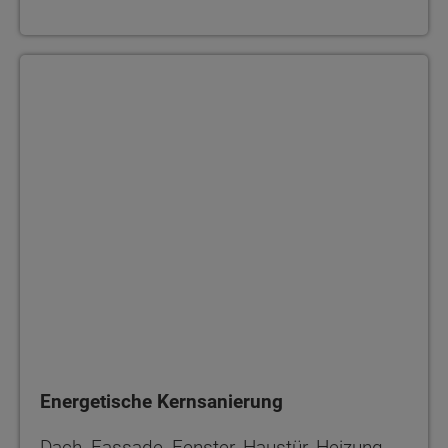
Energetische Kernsanierung
Energetische Kernsanierung
Dach, Fassade, Fenster, Haustür, Heizung