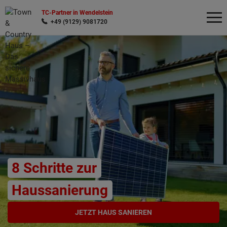
TC-Partner in Wendelstein
+49 (9129) 9081720
Wonach möchten Sie suchen?
8 Schritte zur
Haussanierung
JETZT HAUS SANIEREN