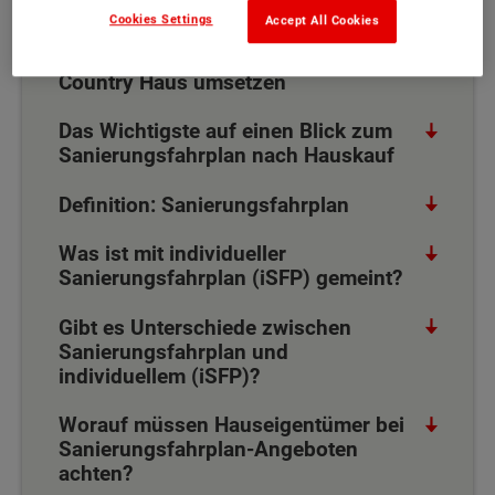
Cookies Settings
Accept All Cookies
Energetische Sanierung mit Town &
Country Haus umsetzen
Das Wichtigste auf einen Blick zum
Sanierungsfahrplan nach Hauskauf
Definition: Sanierungsfahrplan
Was ist mit individueller
Sanierungsfahrplan (iSFP) gemeint?
Gibt es Unterschiede zwischen
Sanierungsfahrplan und
individuellem (iSFP)?
Worauf müssen Hauseigentümer bei
Sanierungsfahrplan-Angeboten
achten?