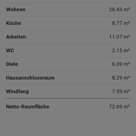
Wohnen
28.43 m²
Küche
8.77 m²
Arbeiten
11.07 m²
WC
2.15 m²
Diele
6.39 m²
Hausanschlussraum
8.29 m²
Windfang
7.59 m²
Netto-Raumfläche
72.69
m²
Wohnen
Wohnen
Arbeiten
Arbeiten
Küche
Arbeiten
Küche
Wintergarten
Wintergarten
Wohnen / Essen / Kochen
Küche
Wohnen
Küche
Wohnen