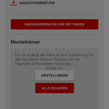
Außenmaße
Außenmaße
Außenmaße
11 m x 7.88 m
11 m x 7.88 m
11 m x 7.88 m
HAUSSTECKBRIEF.PDF
Energiestandard
Energiestandard
Energiestandard
EH 55 GEG
EH 55 GEG
EH 55 GEG
Hauskaufberater
HAUSKAUF­BERATER VOR ORT FINDEN
Inklusivausstattung
Inklusivausstattung
Inklusivausstattung
Musterhäuser
Für die Anzeige der Karte ist eine Zustimmung für
das Nachladen externer Ressourcen von
folgenden Drittanbietern notwendig:
Google Inc.
EINSTELLUNGEN
ALLE ZULASSEN