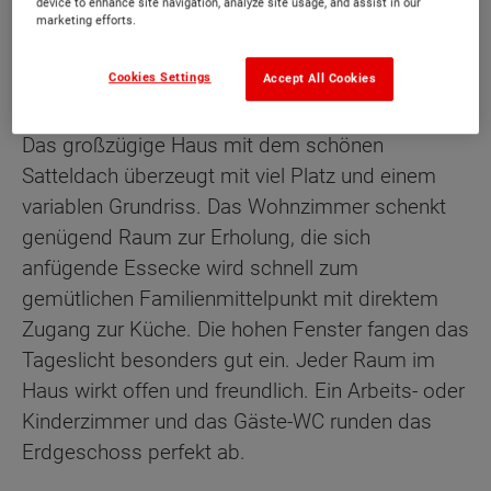
device to enhance site navigation, analyze site usage, and assist in our
marketing efforts.
Cookies Settings
Accept All Cookies
Beschreibung
Das großzügige Haus mit dem schönen
Satteldach überzeugt mit viel Platz und einem
variablen Grundriss. Das Wohnzimmer schenkt
genügend Raum zur Erholung, die sich
anfügende Essecke wird schnell zum
gemütlichen Familienmittelpunkt mit direktem
Zugang zur Küche. Die hohen Fenster fangen das
Tageslicht besonders gut ein. Jeder Raum im
Haus wirkt offen und freundlich. Ein Arbeits- oder
Kinderzimmer und das Gäste-WC runden das
Erdgeschoss perfekt ab.