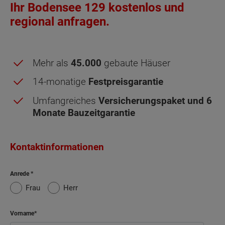
Ihr Bodensee 129 kostenlos und
regional anfragen.
Mehr als
45.000
gebaute Häuser
14-monatige
Festpreisgarantie
Umfangreiches
Versicherungspaket und 6
Monate Bauzeitgarantie
Dachgeschoss - Grundrissvarianten:
Wintergarten
und
Individual
Individual
Individual
Individual
Individual
Standard
Wintergarten
Carport
#1
#2
#3
#4
#5
Kontaktinformationen
Anrede
Netto-Raumfläche nach DIN 277 Dachgeschoss
Frau
Herr
Schlafen
13.77 m²
Vorname