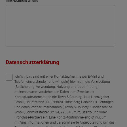
Ihre Nachricht an uns
Kind
Kind
Bad
Bad
Bad
Bad
Bad
Schlafen
Schlafen
Flur
Flur
Flur
Flur
Flur
Netto-Raumfläche
Netto-Raumfläche
Netto-Raumfläche
Netto-Raumfläche
Netto-Raumfläche
Netto-Raumfläche
Netto-Raumfläche
70.94
70.94
71.02
70.81
70.67
68.29
68.79
Datenschutzerklärung
Ich/Wir bin/sind mit einer Kontaktaufnahme per E-Mail und
Telefon einverstanden und willige(n) hiermit in die Verarbeitung
(Speicherung, Verwendung, Nutzung und Übermittlung)
meiner/unserer vorstehenden Daten zum Zwecke der
Kontaktaufnahme durch die Town & Country Haus Lizenzgeber
GmbH, Hauptstraße 90 E, 99820 Hörselberg-Hainich OT Behringen
und deren Partnerunternehmen ( Town & Country Kundenservice
GmbH, Schmidtstedter Str. 34, 99084 Erfurt, Lizenz- und/oder
Franchise-Partner) ein. Eine Kontaktaufnahme erfolgt nur, um
mir/uns Informationen und personalisierte Angebote rund um das