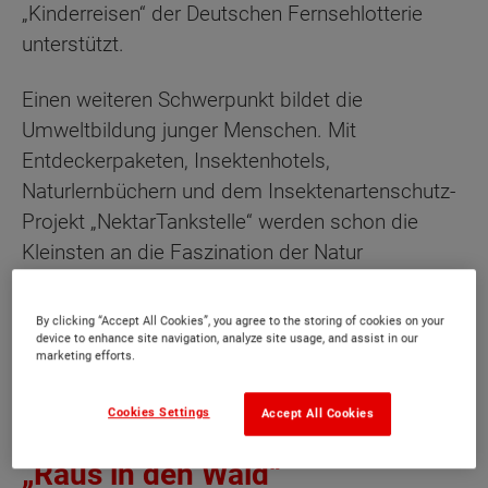
„Kinderreisen“ der Deutschen Fernsehlotterie
unterstützt.
Einen weiteren Schwerpunkt bildet die
Umweltbildung junger Menschen. Mit
Entdeckerpaketen, Insektenhotels,
Naturlernbüchern und dem Insektenartenschutz-
Projekt „NektarTankstelle“ werden schon die
Kleinsten an die Faszination der Natur
herangeführt und lernen diese spielerisch zu
schützen und zu bewahren.
By clicking “Accept All Cookies”, you agree to the storing of cookies on your
device to enhance site navigation, analyze site usage, and assist in our
marketing efforts.
WEITER ZUR STIFTUNG
Cookies Settings
Accept All Cookies
Mit dem Entdecker-Rucksack
„Raus in den Wald“