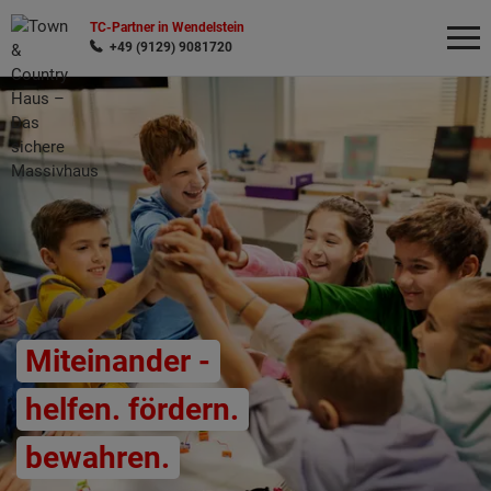
TC-Partner in Wendelstein
+49 (9129) 9081720
Wonach möchten Sie suchen?
Miteinander -
helfen. fördern.
bewahren.